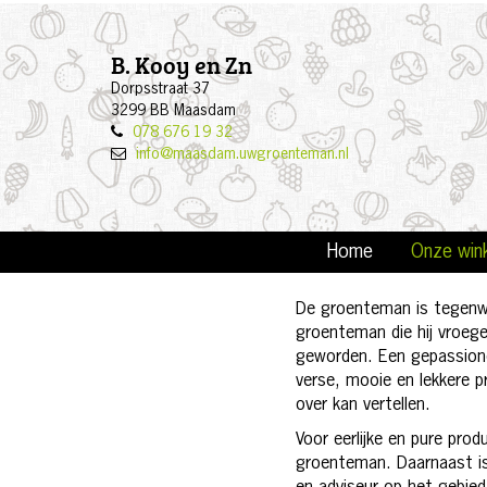
B. Kooy en Zn
Dorpsstraat 37
3299 BB Maasdam
078 676 19 32
info@maasdam.uwgroenteman.nl
Home
Onze win
De groenteman is tegenw
groenteman die hij vroege
geworden. Een gepassion
verse, mooie en lekkere p
over kan vertellen.
Voor eerlijke en pure prod
groenteman. Daarnaast is 