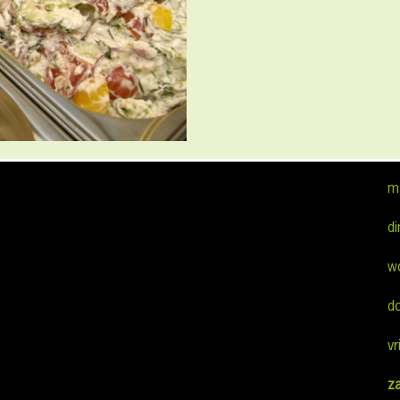
m
d
w
d
vr
z