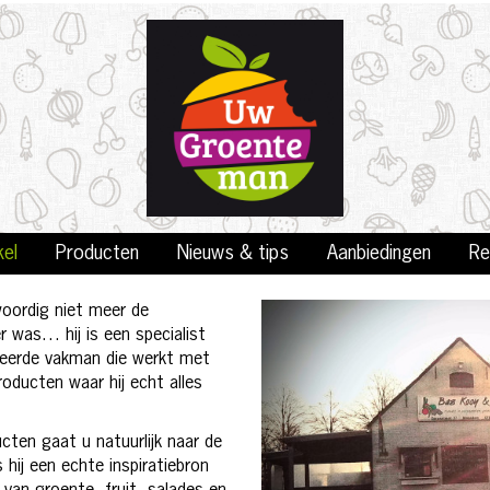
kel
Producten
Nieuws & tips
Aanbiedingen
Re
oordig niet meer de
r was… hij is een specialist
eerde vakman die werkt met
roducten waar hij echt alles
ucten gaat u natuurlijk naar de
hij een echte inspiratiebron