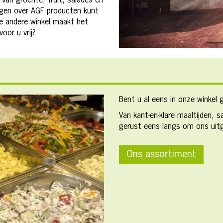
 van groente, fruit, salades en
ragen over AGF producten kunt
lke andere winkel maakt het
voor u vrij?
Bent u al eens in onze winkel 
Van kant-en-klare maaltijden, 
gerust eens langs om ons uitg
Ons assortiment