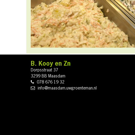
B. Kooy en Zn
Dorpsstraat 37
3299 BB Maasdam
078 676 19 32
info@maasdam.uwgroenteman.nl